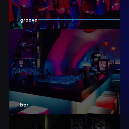
groove
bar